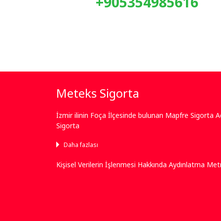
+905354985616
Meteks Sigorta
İzmir ilinin Foça İlçesinde bulunan Mapfre Sigorta 
Sigorta
Daha fazlası
Kişisel Verilerin İşlenmesi Hakkında Aydınlatma Met