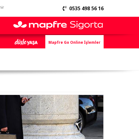
mir
0535 498 56 16
Mapfre Go Online İşlemler