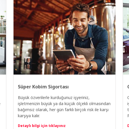
Süper Kobim Sigortası
Büyük özverilerle kurduğunuz işyeriniz,
e
işletmenizin büyük ya da küçük ölçekli olmasından
i
bağımsız olarak, her gün farklı birçok risk ile karşı
karşıya kalır.
Detaylı bilgi için tıklayınız
D