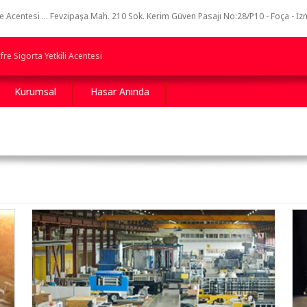
 Acentesi ... Fevzipaşa Mah. 210 Sok. Kerim Güven Pasajı No:28/P10 - Foça - İz
re Sigorta Yetkili Acentesi
Kurumsal
Hasar Anında