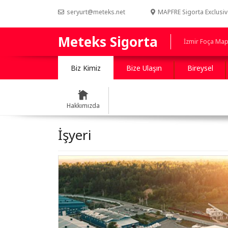
seryurt@meteks.net
MAPFRE Sigorta Exclusive
Meteks Sigorta
İzmir Foça Mapf
Biz Kimiz
Bize Ulaşın
Bireysel
Hakkımızda
İşyeri