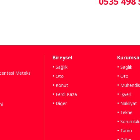
0535 498 
Bireysel
Kurumsa
Sağlık
Sağlık
Acentesi Meteks
Oto
Oto
Konut
Mühendisl
Ferdi Kaza
İşyeri
Diğer
Nakliyat
ni
Tekne
Sorumlul
Tarım
Diğer